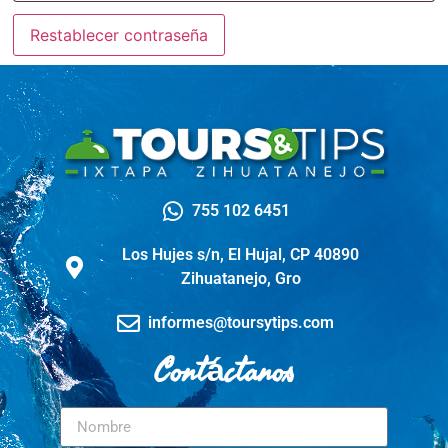
Restablecer contraseña
755 102 6451
Los Hujes s/n, El Hujal, CP 40890
Zihuatanejo, Gro
informes@toursytips.com
Contáctanos