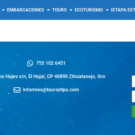
EMBARCACIONES
TOURS
ECOTURISMO
IXTAPA EX
755 102 6451
os Hujes s/n, El Hujal, CP 40890 Zihuatanejo, Gro
informes@toursytips.com