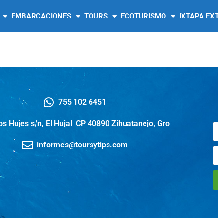
EMBARCACIONES
TOURS
ECOTURISMO
IXTAPA EX
755 102 6451
os Hujes s/n, El Hujal, CP 40890 Zihuatanejo, Gro
informes@toursytips.com