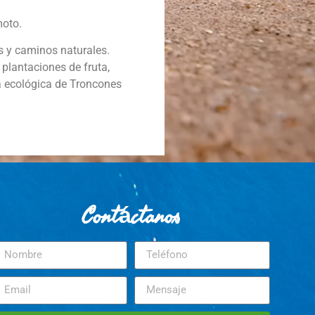
moto.
os y caminos naturales.
plantaciones de fruta,
ca ecológica de Troncones
Contáctanos