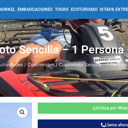
NORKEL
EMBARCACIONES
TOURS
ECOTURISMO
IXTAPA EXTR
oto Sencilla – 1 Persona
ctividades
/
Cuatrimotos
/ Cuatrimoto Sencilla – 1 Person
Cotiza por Wha
Llama ahor