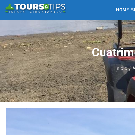
HOME
S
Cuatrim
Inicio
/
A