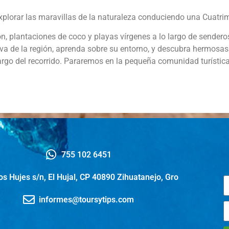
xplorar las maravillas de la naturaleza conduciendo una Cuatri
ón, plantaciones de coco y playas vírgenes a lo largo de sender
va de la región, aprenda sobre su entorno, y descubra hermosas 
 largo del recorrido. Pararemos en la pequeña comunidad turísti
755 102 6451
os Hujes s/n, El Hujal, CP 40890 Zihuatanejo, Gro
informes@toursytips.com