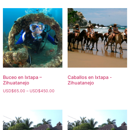
Buceo en Ixtapa –
Caballos en Ixtapa -
Zihuatanejo
Zihuatanejo
USD$
65.00
–
USD$
450.00