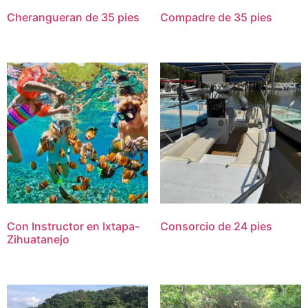
Cherangueran de 35 pies
Compadre de 35 pies
Con Instructor en Ixtapa-
Consorcio de 24 pies
Zihuatanejo