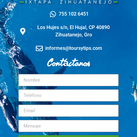
755 102 6451
Los Hujes s/n, El Hujal, CP 40890
Zihuatanejo, Gro
informes@toursytips.com
Contáctanos